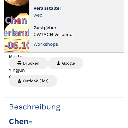
Veranstalter
wec
Gastgeber
CWTACH Verband
Workshops
Master
Chen
Drucken
Google
Yingjun
Oktober
Outlook (.ics)
2025
Beschreibung
Chen-