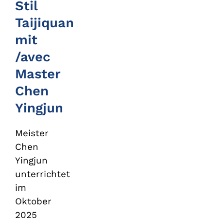
Stil
Taijiquan
mit
/avec
Master
Chen
Yingjun
Meister
Chen
Yingjun
unterrichtet
im
Oktober
2025