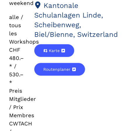
weekend
Kantonale
Schulanlagen Linde,
alle /
Scheibenweg,
tous
les
Biel/Bienne, Switzerland
Workshops
CHF
Karte
480.–
* /
Routenplaner
530.–
*
Preis
Mitglieder
/ Prix
Membres
CWTACH