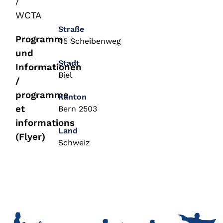
/
WCTA
Straße
Programm
45 Scheibenweg
und
Stadt
Informationen
Biel
/
programme
Kanton
et
Bern 2503
informations
Land
(Flyer)
Schweiz