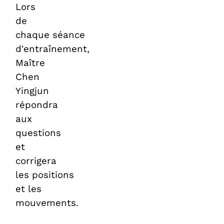
Lors
de
chaque séance
d'entraînement,
Maître
Chen
Yingjun
répondra
aux
questions
et
corrigera
les positions
et les
mouvements.