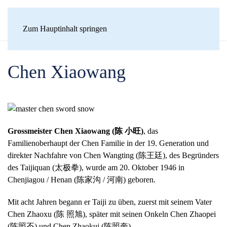
Zum Hauptinhalt springen
Chen Xiaowang
Grossmeister Chen Xiaowang (陈 小旺)
, das
Familienoberhaupt der Chen Familie in der 19. Generation und
direkter Nachfahre von Chen Wangting (陈王廷), des Begründers
des Taijiquan (太极拳), wurde am 20. Oktober 1946 in
Chenjiagou / Henan (陈家沟 / 河南) geboren.
Mit acht Jahren begann er Taiji zu üben, zuerst mit seinem Vater
Chen Zhaoxu (陈 照旭), später mit seinen Onkeln Chen Zhaopei
(陈照丕) und Chen Zhaokui (陈照奎).