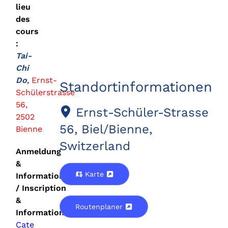
lieu
des
cours
:
Tai-
Chi
Do
,
Ernst-
Standortinformationen
Schülerstrasse
56,
Ernst-Schüler-Strasse
2502
56, Biel/Bienne,
Bienne
Switzerland
Anmeldung
&
Karte
Information
/ Inscription
&
Routenplaner
Information
Cate