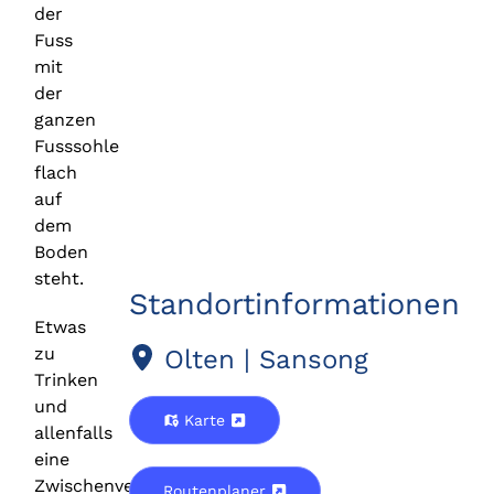
der
Fuss
mit
der
ganzen
Fusssohle
flach
auf
dem
Boden
steht.
Standortinformationen
Etwas
zu
Olten | Sansong
Trinken
und
Karte
allenfalls
eine
Zwischenverpflegung.
Routenplaner