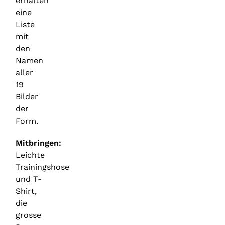
erhalten
eine
Liste
mit
den
Namen
aller
19
Bilder
der
Form.
Mitbringen:
Leichte
Trainingshose
und T-
Shirt,
die
grosse