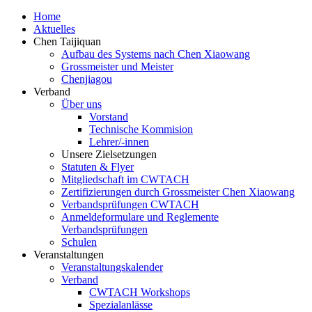
Home
Aktuelles
Chen Taijiquan
Aufbau des Systems nach Chen Xiaowang
Grossmeister und Meister
Chenjiagou
Verband
Über uns
Vorstand
Technische Kommision
Lehrer/-innen
Unsere Zielsetzungen
Statuten & Flyer
Mitgliedschaft im CWTACH
Zertifizierungen durch Grossmeister Chen Xiaowang
Verbandsprüfungen CWTACH
Anmeldeformulare und Reglemente
Verbandsprüfungen
Schulen
Veranstaltungen
Veranstaltungskalender
Verband
CWTACH Workshops
Spezialanlässe