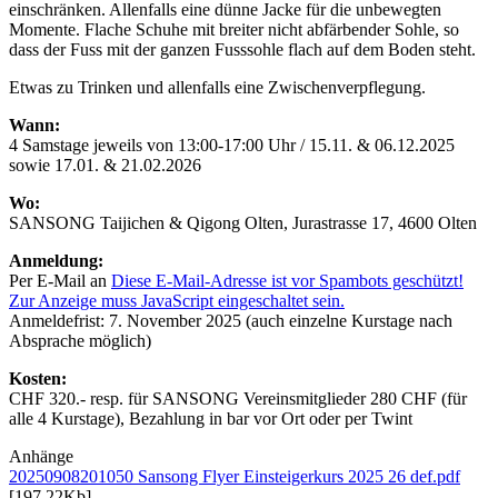
einschränken. Allenfalls eine dünne Jacke für die unbewegten
Momente. Flache Schuhe mit breiter nicht abfärbender Sohle, so
dass der Fuss mit der ganzen Fusssohle flach auf dem Boden steht.
Etwas zu Trinken und allenfalls eine Zwischenverpflegung.
Wann:
4 Samstage jeweils von 13:00-17:00 Uhr / 15.11. & 06.12.2025
sowie 17.01. & 21.02.2026
Wo:
SANSONG Taijichen & Qigong Olten, Jurastrasse 17, 4600 Olten
Anmeldung:
Per E-Mail an
Diese E-Mail-Adresse ist vor Spambots geschützt!
Zur Anzeige muss JavaScript eingeschaltet sein.
Anmeldefrist: 7. November 2025 (auch einzelne Kurstage nach
Absprache möglich)
Kosten:
CHF 320.- resp. für SANSONG Vereinsmitglieder 280 CHF (für
alle 4 Kurstage), Bezahlung in bar vor Ort oder per Twint
Anhänge
20250908201050 Sansong Flyer Einsteigerkurs 2025 26 def.pdf
[197.22Kb]