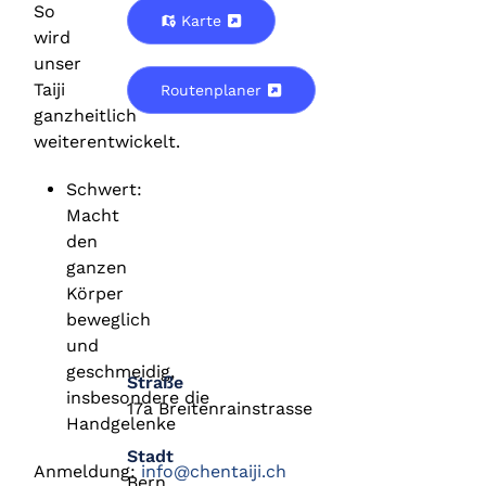
So
Karte
wird
unser
Taiji
Routenplaner
ganzheitlich
weiterentwickelt.
Schwert:
Macht
den
ganzen
Körper
beweglich
und
geschmeidig,
Straße
insbesondere die
17a Breitenrainstrasse
Handgelenke
Stadt
Anmeldung:
info@chentaiji.ch
Bern