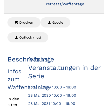
retreats/waffentage
Drucken
Google
Outlook (.ics)
Beschreibung
Nächste
Veranstaltungen in der
Infos
Serie
zum
Waffentraining
28 Mai 2029
10:00
-
16:00
28 Mai 2030
10:00
-
16:00
In den
28 Mai 2031
10:00
-
16:00
alten