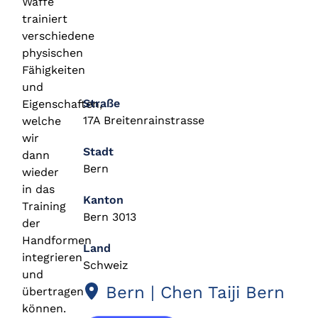
Waffe
trainiert
verschiedene
physischen
Fähigkeiten
und
Straße
Eigenschaften,
17A Breitenrainstrasse
welche
wir
Stadt
dann
Bern
wieder
in das
Kanton
Training
Bern 3013
der
Handformen
Land
integrieren
Schweiz
und
Bern | Chen Taiji Bern
übertragen
können.