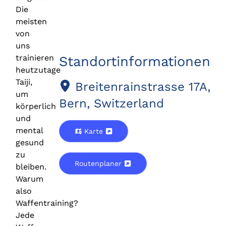
Die
meisten
von
uns
trainieren
Standortinformationen
heutzutage
Taiji,
Breitenrainstrasse 17A,
um
Bern, Switzerland
körperlich
und
mental
Karte
gesund
zu
Routenplaner
bleiben.
Warum
also
Waffentraining?
Jede