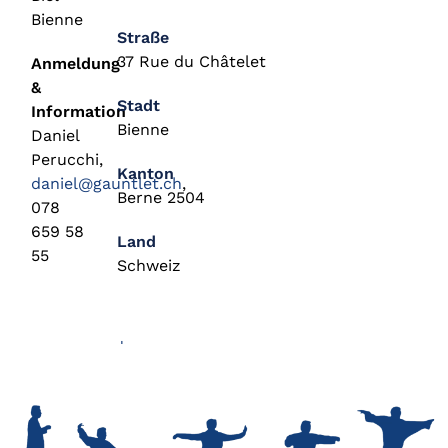
Bienne
Straße
37 Rue du Châtelet
Anmeldung
&
Stadt
Information
Bienne
Daniel
Perucchi,
Kanton
daniel@gauntlet.ch
,
Berne 2504
078
659 58
Land
55
Schweiz
+
−