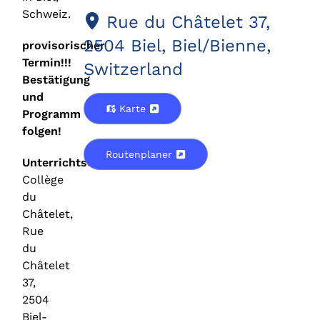
Schweiz.
Rue du Châtelet 37,
2504 Biel, Biel/Bienne,
provisorischer
Termin!!!
Switzerland
Bestätigung
und
Karte
Programm
folgen!
Routenplaner
Unterrichtsort
Collège
du
Châtelet,
Rue
du
Châtelet
37,
2504
Biel-