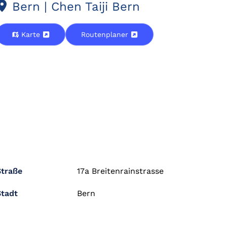
Bern | Chen Taiji Bern
Karte
Routenplaner
Straße
17a Breitenrainstrasse
Stadt
Bern