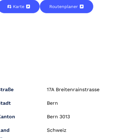
Karte
Routenplaner
Straße
17A Breitenrainstrasse
Stadt
Bern
Kanton
Bern 3013
Land
Schweiz