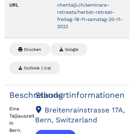
URL
chentaiji.ch/seminare-
retreats/herbst-retreat-
freitag-18-11-samstag-20-11-
2022
Drucken
Google
Outlook (.ics)
Beschreibung
Standortinformationen
Eine
Breitenrainstrasse 17A,
Taijiauszeit
Bern, Switzerland
in
Bern.