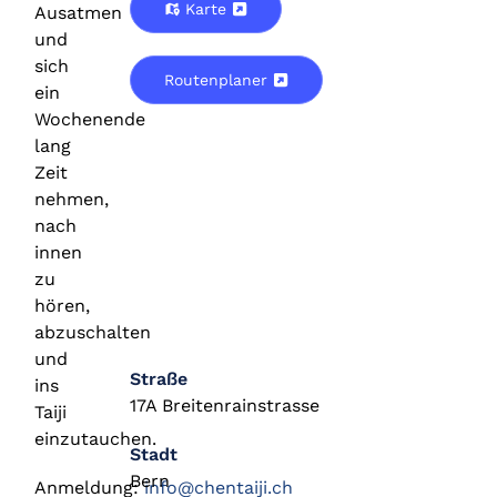
Karte
Ausatmen
und
sich
Routenplaner
ein
Wochenende
lang
Zeit
nehmen,
nach
innen
zu
hören,
abzuschalten
und
Straße
ins
17A Breitenrainstrasse
Taiji
einzutauchen.
Stadt
Bern
Anmeldung:
info@chentaiji.ch