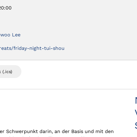
20:00
aewoo Lee
reats/friday-night-tui-shou
 (.ics)
der Schwerpunkt darin, an der Basis und mit den