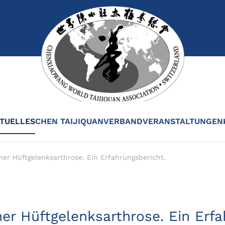
TUELLES
CHEN TAIJIQUAN
VERBAND
VERANSTALTUNGEN
ener Hüftgelenksarthrose. Ein Erfahrungsbericht.
ener Hüftgelenksarthrose. Ein Erf