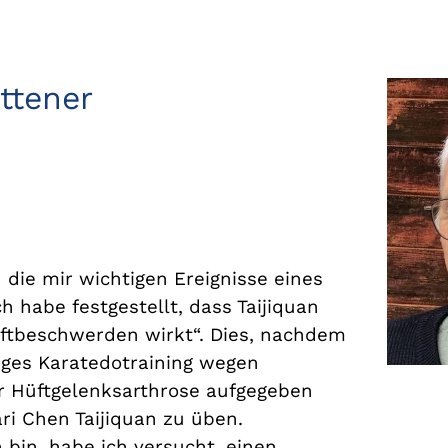
ittener
die mir wichtigen Ereignisse eines
h habe festgestellt, dass Taijiquan
ftbeschwerden wirkt“. Dies, nachdem
nges Karatedotraining wegen
 Hüftgelenksarthrose aufgegeben
ri Chen Taijiquan zu üben.
 bin, habe ich versucht, einen