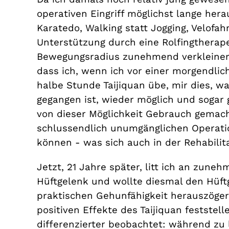
operativen Eingriff möglichst lange hera
Karatedo, Walking statt Jogging, Velofah
Unterstützung durch eine Rolfingtherape
Bewegungsradius zunehmend verkleinert.
dass ich, wenn ich vor einer morgendlic
halbe Stunde Taijiquan übe, mir dies, 
gegangen ist, wieder möglich und sogar
von dieser Möglichkeit Gebrauch gemach
schlussendlich unumgänglichen Operatio
können - was sich auch in der Rehabilita
Jetzt, 21 Jahre später, litt ich an zu
Hüftgelenk und wollte diesmal den Hüftg
praktischen Gehunfähigkeit herauszöge
positiven Effekte des Taijiquan feststel
differenzierter beobachtet: während zu l