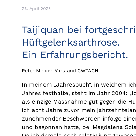
26. April 2025
Taijiquan bei fortgeschr
Hüftgelenksarthrose.
Ein Erfahrungsbericht.
Peter Minder, Vorstand CWTACH
In meinem „Jahresbuch“, in welchem ich 
Jahres festhalte, steht im Jahr 2004: „Ic
als einzige Massnahme gut gegen die Hü
ich acht Jahre zuvor mein jahrzehntela
zunehmender Beschwerden infolge einer
und begonnen hatte, bei Magdalena Sola
Da ich damals noch relativ jung gewesen