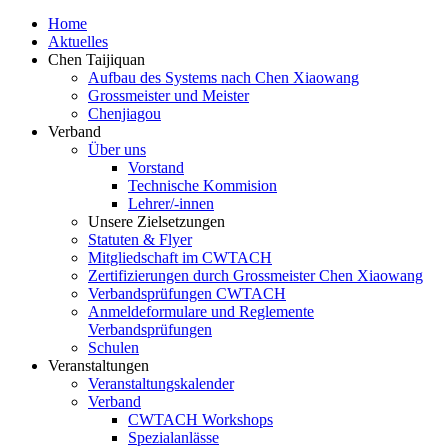
Home
Aktuelles
Chen Taijiquan
Aufbau des Systems nach Chen Xiaowang
Grossmeister und Meister
Chenjiagou
Verband
Über uns
Vorstand
Technische Kommision
Lehrer/-innen
Unsere Zielsetzungen
Statuten & Flyer
Mitgliedschaft im CWTACH
Zertifizierungen durch Grossmeister Chen Xiaowang
Verbandsprüfungen CWTACH
Anmeldeformulare und Reglemente
Verbandsprüfungen
Schulen
Veranstaltungen
Veranstaltungskalender
Verband
CWTACH Workshops
Spezialanlässe