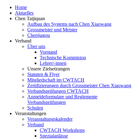
Home
Aktuelles
Chen Taijiquan
Aufbau des Systems nach Chen Xiaowang
Grossmeister und Meister
Chenjiagou
Verband
Über uns
Vorstand
Technische Kommision
Lehrer/-innen
Unsere Zielsetzungen
Statuten & Flyer
Mitgliedschaft im CWTACH
Zertifizierungen durch Grossmeister Chen Xiaowang
Verbandsprüfungen CWTACH
Anmeldeformulare und Reglemente
Verbandsprüfungen
Schulen
Veranstaltungen
Veranstaltungskalender
Verband
CWTACH Workshops
Spezialanlässe